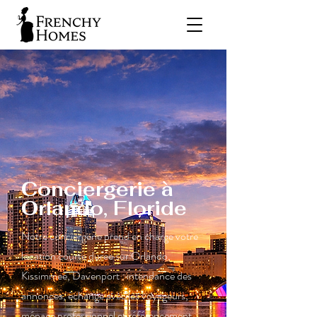
Conciergerie à
Orlando, Floride
Notre conciergerie prend en charge votre
location courte durée sur Orlando,
Kissimmee, Davenport : intendance des
annonces, échange avec les voyageurs,
ménage professionnel et référencement