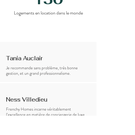
Logements en location dans le monde
Tania Auclair
Je recommande sans problème, très bonne
gestion, et un grand professionnalisme.
Ness Villedieu
Frenchy Homes incarne véritablement
l’excellence en matière de conciergerie de luxe.
Leur sens du détail, leur discrétion et leur
disponibilité font toute la différence. Chaque
demande est traitée avec une réactivité