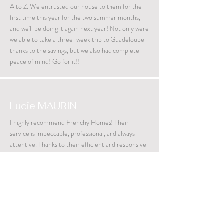
A to Z. We entrusted our house to them for the
first time this year for the two summer months,
and we'll be doing it again next year! Not only were
we able to take a three-week trip to Guadeloupe
thanks to the savings, but we also had complete
peace of mind! Go for it!!
Lucie MAURIN
I highly recommend Frenchy Homes! Their
service is impeccable, professional, and always
attentive. Thanks to their efficient and responsive
management, I feel completely at ease. A reliable
team you can truly count on. Thank you for your
professionalism and kindness!
Ness Villedieu