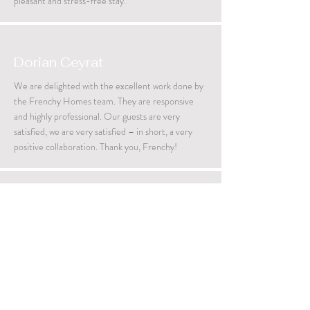
pleasant and stress-free stay.
Dorian Ceyrat
We are delighted with the excellent work done by
the Frenchy Homes team. They are responsive
and highly professional. Our guests are very
satisfied, we are very satisfied – in short, a very
positive collaboration. Thank you, Frenchy!
Tania Auclair
I highly recommend them, very well managed, and
highly professional.
Emmanuelle Grand