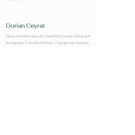
Dorian Ceyrat
Nous sommes ravis de l'excellent travail réalisé par
les équipes Frenchy Homes. L'équipe est réactive
et très professionnelle dans son travail. Nos
voyageurs sont très satisfaits, nous sommes très
satisfaits bref une collaboration heureuse. Merci
Frenchy!
Sophie Barody
Notre première expérience avec une conciergerie
de luxe ! Merci Frenchy Homes pour votre
professionnalisme et la qualité de vos prestations.
Nous nous sommes sentis chouchoutés et vous
nous avez permis de passer un agréable séjour en